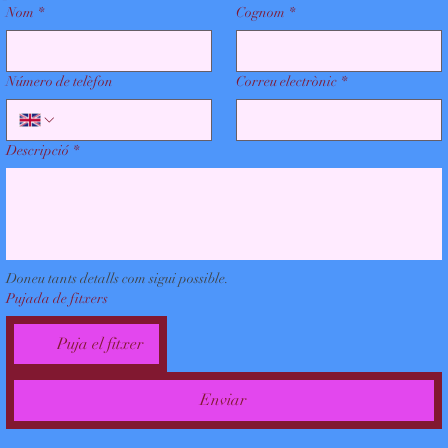
Nom
*
Cognom
*
Número de telèfon
Correu electrònic
*
Descripció
*
Doneu tants detalls com sigui possible.
Pujada de fitxers
Puja el fitxer
Enviar