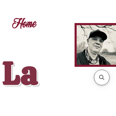
Home
 La