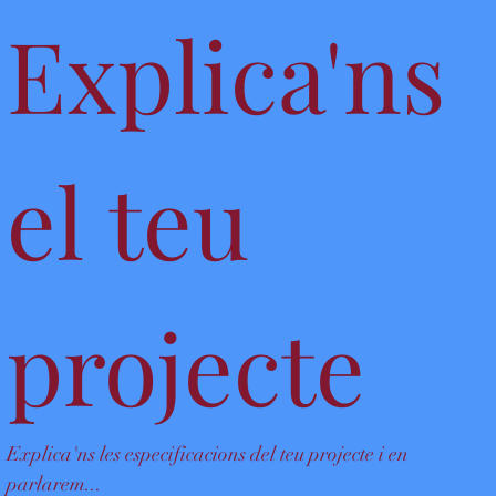
Explica'ns 
el teu 
projecte
Explica'ns les especificacions del teu projecte i en 
parlarem...