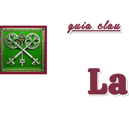
guia clau
La