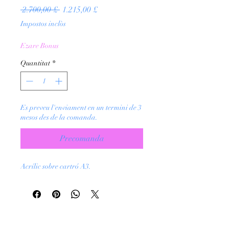
Preu
Preu
 2.700,00 £ 
1.215,00 £
normal
d'oferta
Impostos inclòs
Ezare Bonus
Quantitat
*
Es preveu l'enviament en un termini de 3
mesos des de la comanda.
Precomanda
Acrílic sobre cartró A3.