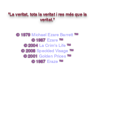
"La veritat, tota la veritat i res més que la
veritat."
© 1979
Michael Ezare Barrett
™
© 1987
Ezare
™
© 2004
La Crim's Life
™
© 2008
Speckled Visage
™
© 2001
Golden Prices
™
© 1987
Eraze
™
© 1998
Pinky Starz
™
© 1979
12 4 8
™
© 2020
Fine4rt
™​
powered by A.I.
Michael Ezare Barrett, B.A.