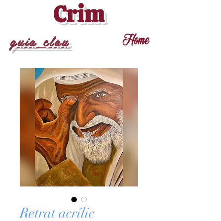
Crim
guia clau
Home
Retrat acrílic