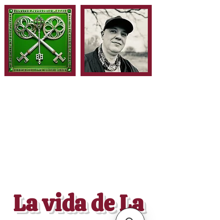
La vida de La