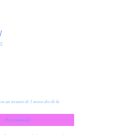
1
Preu
 £
d'oferta
en un termini de 3 mesos des de la
Precomanda