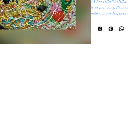
JA NO DISPONIBLE - 
teves peticions. Reune
peltre, monedes, petxin
la peça final. Tria els 
comanda.