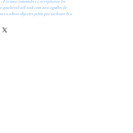
Fes una comanda i s'acceptaran les
ix qualsevol nik nak com ara agulles de
es o altres objectes petits per incloure'ls a
teus colors i segueix el progrés de la teva