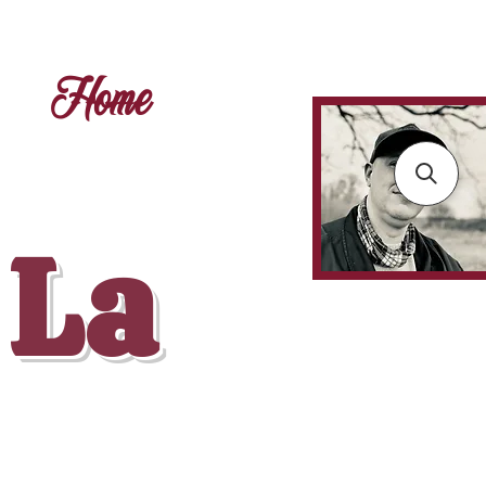
Home
 La