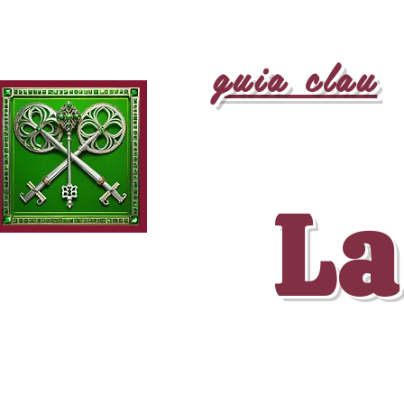
guia clau
La