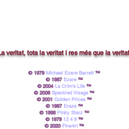
La veritat, tota la veritat i res més que la veritat
© 1979
Michael Ezare Barrett
™
© 1987
Ezare
™
© 2004
La Crim's Life
™
© 2008
Speckled Visage
™
© 2001
Golden Prices
™
© 1987
Eraze
™
© 1998
Pinky Starz
™
© 1979
12 4 8
™
© 2020
Fine4rt
™​