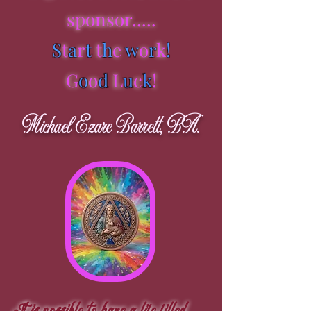
sponsor.....
S
t
a
r
t
t
h
e
w
o
r
k
!
G
o
o
d
L
u
c
k
!
Michael
Ezare
Barrett,
BA.