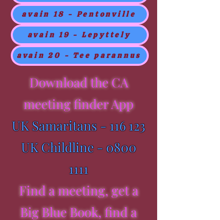
avain 18 - Pentonville
avain 19 - Lepyttely
avain 20 - Tee parannus
Download the CA
meeting finder App
UK Samaritans - 116 123
UK Childline -
0800
1111
Find a meeting, get a
Big Blue Book, find a