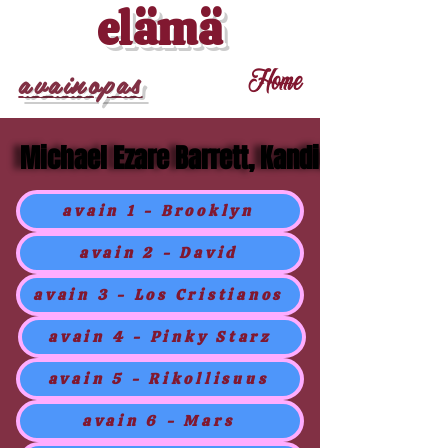
elämä
avainopas
Home
Michael Ezare Barrett, Kandidaatti
Michael Ezare Barrett, Kandidaatti
avain 1 - Brooklyn
avain 2 - David
avain 3 - Los Cristianos
avain 4 - Pinky Starz
avain 5 - Rikollisuus
avain 6 - Mars