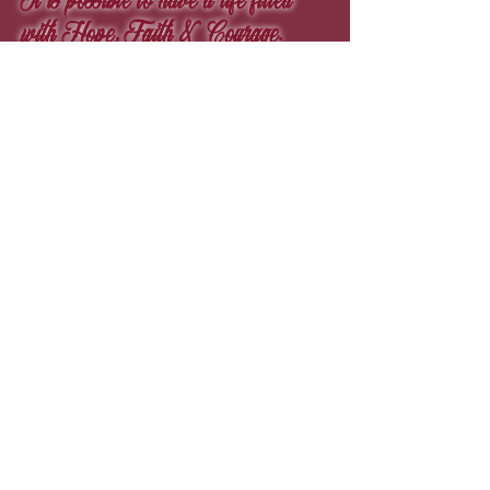
It is possible to have a life filled
with Hope, Faith & Courage.
"Totuus, koko totuus ja ei mitään muuta kuin
totuus."
© 1979
Michael Ezare Barrett
™
© 1987
Ezare
™
© 2004
La Crim's Life
™
© 2008
Speckled Visage
™
© 2001
Golden Prices
™
© 1987
Eraze
™
© 1998
Pinky Starz
™
© 1979
12 4 8
™
© 2020
Fine4rt
™​
powered by A.I.