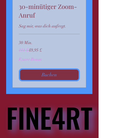
30-minütiger Zoom-
Anruf
Sag mir, was dich aufregt.
30 Min.
111
111 £
49,95 £
Britische
Pfund
Ezare Bonus
Buchen
FINE4RT
FINE4RT