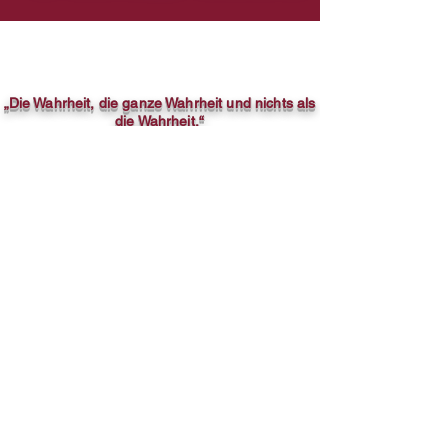
„Die Wahrheit, die ganze Wahrheit und nichts als
die Wahrheit.“
© 1979
Michael Ezare Barrett
™
© 1987
Ezare
™
© 2004
La Crim's Life
™
© 2008
Speckled Visage
™
© 2001
Golden Prices
™
© 1987
Eraze
™
© 1998
Pinky Starz
™
© 1979
12 4 8
™
© 2020
Fine4rt
™​
powered by A.I.