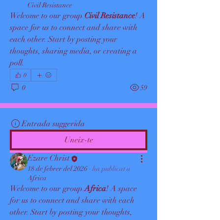
Civil Resistance
Welcome to our group 
Civil Resistance
! A 
space for us to connect and share with 
each other. Start by posting your 
thoughts, sharing media, or creating a 
poll.
0
0
59
Entrada suggerida
Uneix-te
Ezare Christ
18 de febrer del 2026
·
ha publicat a
Africa
Welcome to our group 
Africa
! A space 
for us to connect and share with each 
other. Start by posting your thoughts, 