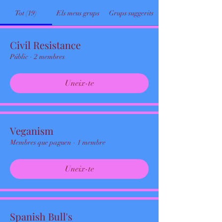
Tot (19)
Els meus grups
Grups suggerits
Civil Resistance
Públic
·
2 membres
Uneix-te
Veganism
Membres que paguen
·
1 membre
Uneix-te
Spanish Bull's