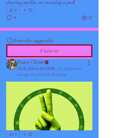
sharing media, or creating a poll.
0
0
47
Entrada suggerida
Uneix-te
Ezare Christ
18 de febrer del 2026
·
ha afegit una
imatge de portada del grup.
0