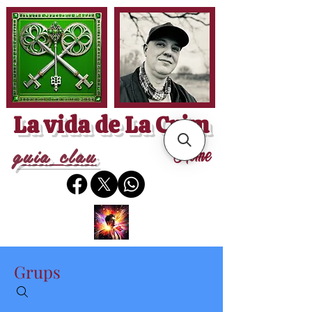
La vida de La Crim
guia clau
Home
Grups