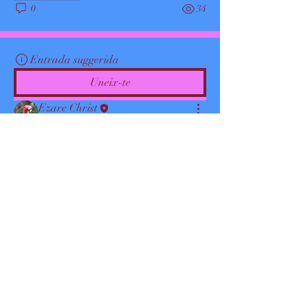
0
34
Entrada suggerida
Uneix-te
Ezare Christ
18 de febrer del 2026
·
ha publicat a
Green Peace
Welcome to our group 
Green Peace
! A 
space for us to connect and share with 
each other. Start by posting your 
thoughts, sharing media, or creating a 
poll.
0
0
29
Entrada suggerida