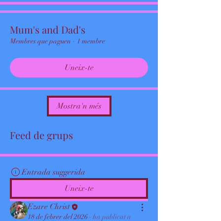
Mum's and Dad's
Membres que paguen
·
1 membre
Uneix-te
Mostra'n més
Feed de grups
Entrada suggerida
Uneix-te
Ezare Christ
18 de febrer del 2026
·
ha publicat a