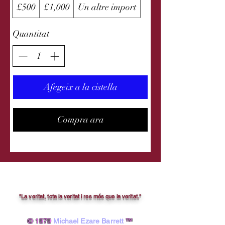
£500
£1,000
Un altre import
Quantitat
Afegeix a la cistella
Compra ara
"La veritat, tota la veritat i res més que la veritat."
© 1979
Michael Ezare Barrett
™