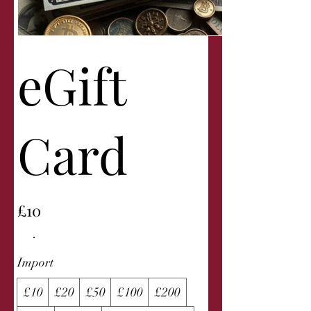
eGift
Card
£10
Import
£10
£20
£50
£100
£200