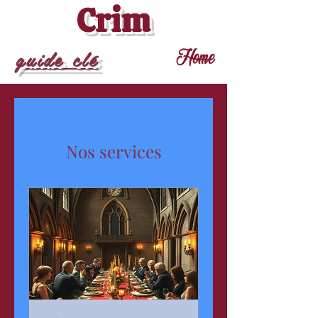
Crim
guide clé
Home
Nos services