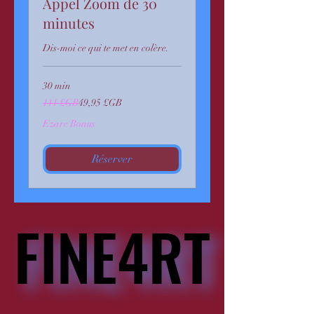
Appel Zoom de 30
minutes
Dis-moi ce qui te met en colère.
30 min
111
111 £GB
49,95 £GB
livres
sterling
Ezare Bonus
Réserver
FINE4RT
FINE4RT