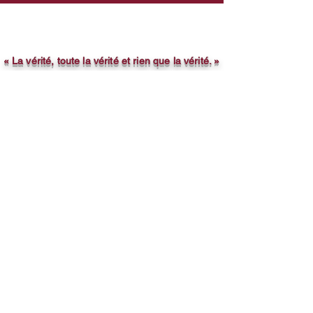
« La vérité, toute la vérité et rien que la vérité. »
© 1979
Michael Ezare Barrett
™
© 1987
Ezare
™
© 2004
La Crim's Life
™
© 2008
Speckled Visage
™
© 2001
Golden Prices
™
© 1987
Eraze
™
© 1998
Pinky Starz
™
© 1979
12 4 8
™
© 2020
Fine4rt
™​
powered by A.I.
Michael Ezare Barrett, B.A.