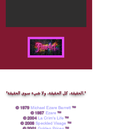
"الحقيقة، كل الحقيقة، ولا شيء سوى الحقيقة."
© 1979
Michael Ezare Barrett
™
© 1987
Ezare
™
© 2004
La Crim's Life
™
© 2008
Speckled Visage
™
© 2001
Golden Prices
™