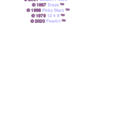
© 1987
Eraze
™
© 1998
Pinky Starz
™
© 1979
12 4 8
™
© 2020
Fine4rt
™​
powered by A.I.
Michael Ezare Barrett, B.A.
Do Not Sell My Personal Information
شروط وأحكام موقع SaaS الإلكتروني